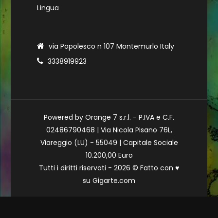
Lingua
via Popolesco n 107 Montemurlo Italy
3338919923
Powered by Orange 7 s.r.l. - P.IVA e C.F.
02486790468 | Via Nicola Pisano 76L,
Viareggio (LU) - 55049 | Capitale Sociale
10.200,00 Euro
Tutti i diritti riservati - 2026 © Fatto con
♥
su
Gigarte.com