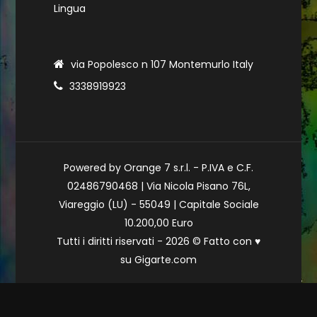
Lingua
via Popolesco n 107 Montemurlo Italy
3338919923
Powered by Orange 7 s.r.l. - P.IVA e C.F.
02486790468 | Via Nicola Pisano 76L,
Viareggio (LU) - 55049 | Capitale Sociale
10.200,00 Euro
Tutti i diritti riservati - 2026 © Fatto con
♥
su
Gigarte.com