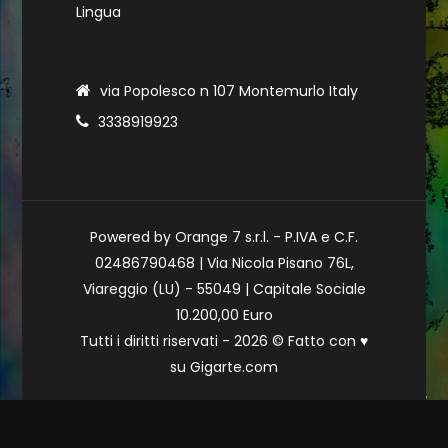
Lingua
via Popolesco n 107 Montemurlo Italy
3338919923
Powered by Orange 7 s.r.l. - P.IVA e C.F.
02486790468 | Via Nicola Pisano 76L,
Viareggio (LU) - 55049 | Capitale Sociale
10.200,00 Euro
Tutti i diritti riservati - 2026 © Fatto con
♥
su
Gigarte.com