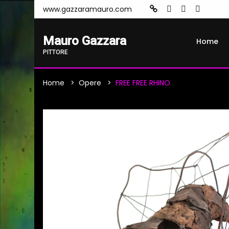
www.gazzaramauro.com
Mauro Gazzara
Home
PITTORE
Home
Opere
FREE FREE RHINO