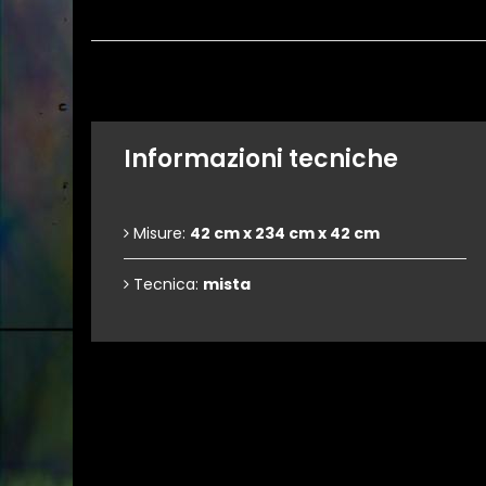
Informazioni tecniche
Misure:
42 cm x 234 cm x 42 cm
Tecnica:
mista