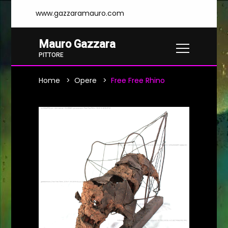
www.gazzaramauro.com
Mauro Gazzara
PITTORE
Home
Opere
Free Free Rhino