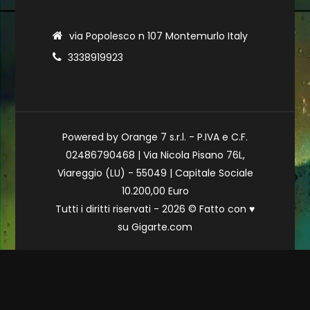
via Popolesco n 107 Montemurlo Italy
3338919923
Powered by Orange 7 s.r.l. - P.IVA e C.F.
02486790468 | Via Nicola Pisano 76L,
Viareggio (LU) - 55049 | Capitale Sociale
10.200,00 Euro
Tutti i diritti riservati - 2026 © Fatto con
♥
su
Gigarte.com