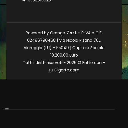
3338919923
Powered by Orange 7 s.r.l. - P.IVA e C.F.
02486790468 | Via Nicola Pisano 76L,
Viareggio (LU) - 55049 | Capitale Sociale
10.200,00 Euro
Tutti i diritti riservati - 2026 © Fatto con
♥
su
Gigarte.com
Le tue preferenze relative alla privacy
Informativa sulla raccolta