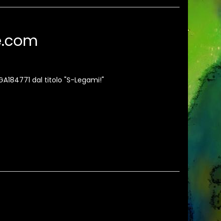
te.com
 GA184771 dal titolo "S-Legami!"