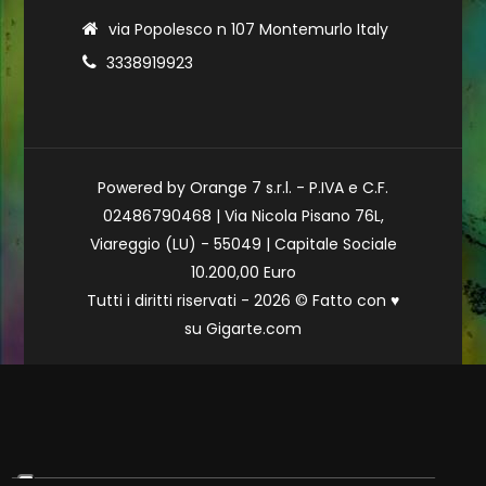
via Popolesco n 107 Montemurlo Italy
3338919923
Powered by Orange 7 s.r.l. - P.IVA e C.F.
02486790468 | Via Nicola Pisano 76L,
Viareggio (LU) - 55049 | Capitale Sociale
10.200,00 Euro
Tutti i diritti riservati - 2026 © Fatto con
♥
su
Gigarte.com