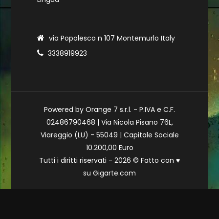
via Popolesco n 107 Montemurlo Italy
3338919923
Powered by Orange 7 s.r.l. - P.IVA e C.F.
02486790468 | Via Nicola Pisano 76L,
Viareggio (LU) - 55049 | Capitale Sociale
10.200,00 Euro
Tutti i diritti riservati - 2026 © Fatto con
♥
su
Gigarte.com