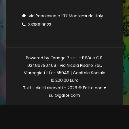
via Popolesco n 107 Montemurlo Italy
3338919923
Powered by Orange 7 s.r.l. - P.IVA e C.F.
02486790468 | Via Nicola Pisano 76L,
Viareggio (LU) - 55049 | Capitale Sociale
10.200,00 Euro
Tutti i diritti riservati - 2026 © Fatto con
♥
su
Gigarte.com