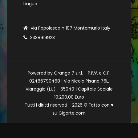
Lingua
via Popolesco n 107 Montemurlo Italy
3338919923
Powered by Orange 7 s.r.l. - P.IVA e C.F.
02486790468 | Via Nicola Pisano 76L,
Viareggio (LU) - 55049 | Capitale Sociale
10.200,00 Euro
Tutti i diritti riservati - 2026 © Fatto con
♥
su
Gigarte.com