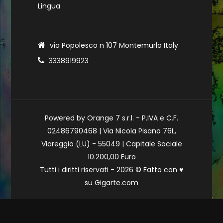
Lingua
via Popolesco n 107 Montemurlo Italy
3338919923
Powered by Orange 7 s.r.l. - P.IVA e C.F.
02486790468 | Via Nicola Pisano 76L,
Viareggio (LU) - 55049 | Capitale Sociale
10.200,00 Euro
Tutti i diritti riservati - 2026 © Fatto con
♥
su
Gigarte.com