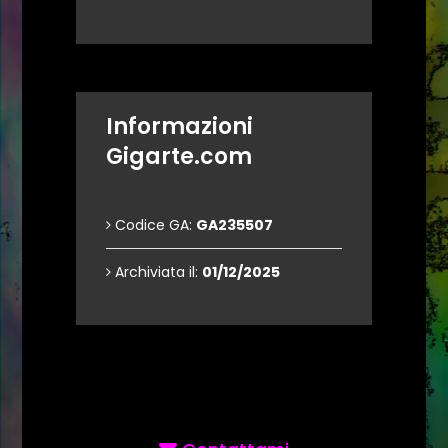
Informazioni
Gigarte.com
Codice GA:
GA235507
Archiviata il:
01/12/2025