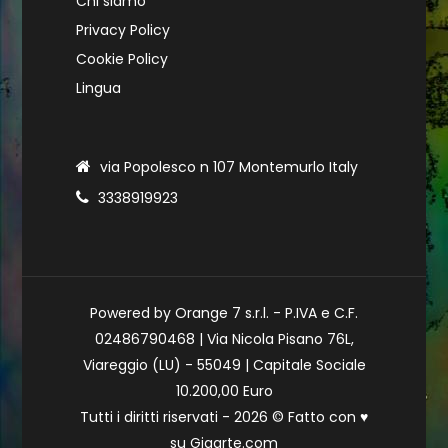
Chi siamo
Privacy Policy
Cookie Policy
Lingua
via Popolesco n 107 Montemurlo Italy
3338919923
Powered by Orange 7 s.r.l. - P.IVA e C.F.
02486790468 | Via Nicola Pisano 76L,
Viareggio (LU) - 55049 | Capitale Sociale
10.200,00 Euro
Tutti i diritti riservati - 2026 © Fatto con
♥
su
Gigarte.com