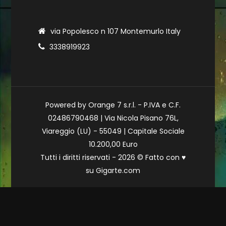
via Popolesco n 107 Montemurlo Italy
3338919923
Powered by Orange 7 s.r.l. - P.IVA e C.F.
02486790468 | Via Nicola Pisano 76L,
Viareggio (LU) - 55049 | Capitale Sociale
10.200,00 Euro
Tutti i diritti riservati - 2026 © Fatto con
♥
su
Gigarte.com