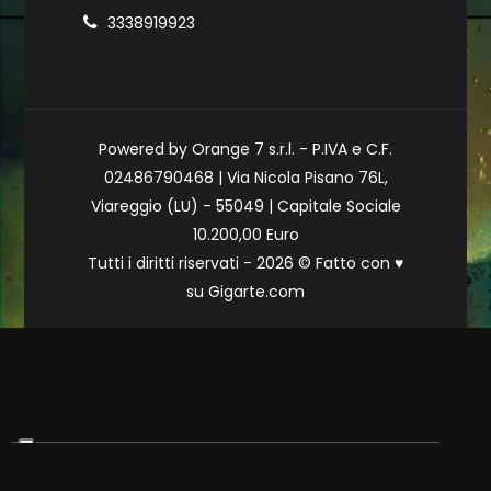
3338919923
Powered by Orange 7 s.r.l. - P.IVA e C.F.
02486790468 | Via Nicola Pisano 76L,
Viareggio (LU) - 55049 | Capitale Sociale
10.200,00 Euro
Tutti i diritti riservati - 2026 © Fatto con
♥
su
Gigarte.com
Le tue preferenze relative alla privacy