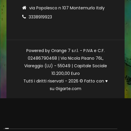
via Popolesco n 107 Montemurlo Italy
3338919923
Powered by Orange 7 s.r.l. - P.IVA e C.F.
02486790468 | Via Nicola Pisano 76L,
Viareggio (LU) - 55049 | Capitale Sociale
10.200,00 Euro
Tutti i diritti riservati - 2026 © Fatto con
♥
su
Gigarte.com