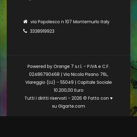
via Popolesco n 107 Montemurlo Italy
3338919923
Powered by Orange 7 s.r.l. - P.IVA e C.F.
02486790468 | Via Nicola Pisano 76L,
Viareggio (LU) - 55049 | Capitale Sociale
10.200,00 Euro
Tutti i diritti riservati - 2026 © Fatto con
♥
su
Gigarte.com