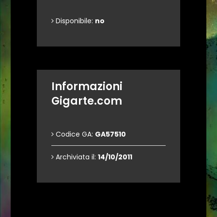
Disponibile:
no
Informazioni
Gigarte.com
Codice GA:
GA57510
Archiviata il:
14/10/2011