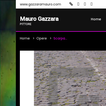
www.gazzaramauro.com
Mauro Gazzara
Home
PITTORE
Home
Opere
Scarpa...