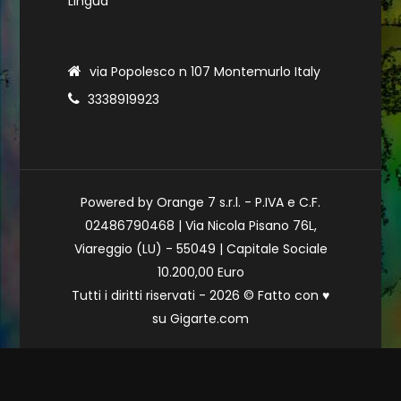
Lingua
via Popolesco n 107 Montemurlo Italy
3338919923
Powered by Orange 7 s.r.l. - P.IVA e C.F.
02486790468 | Via Nicola Pisano 76L,
Viareggio (LU) - 55049 | Capitale Sociale
10.200,00 Euro
Tutti i diritti riservati - 2026 © Fatto con
♥
su
Gigarte.com