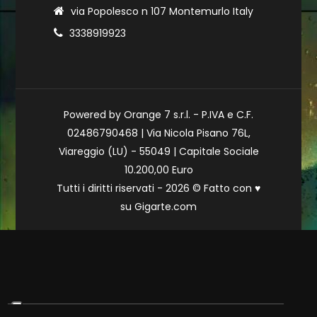
via Popolesco n 107 Montemurlo Italy
3338919923
Powered by Orange 7 s.r.l. - P.IVA e C.F.
02486790468 | Via Nicola Pisano 76L,
Viareggio (LU) - 55049 | Capitale Sociale
10.200,00 Euro
Tutti i diritti riservati - 2026 © Fatto con
♥
su
Gigarte.com
Le tue preferenze relative alla privacy