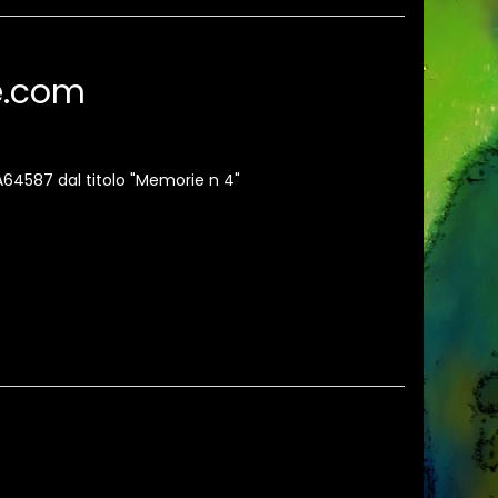
te.com
GA64587 dal titolo "Memorie n 4"