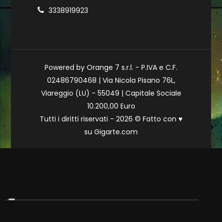
3338919923
Powered by Orange 7 s.r.l. - P.IVA e C.F.
02486790468 | Via Nicola Pisano 76L,
Viareggio (LU) - 55049 | Capitale Sociale
10.200,00 Euro
Tutti i diritti riservati - 2026 © Fatto con
♥
su
Gigarte.com
Le tue preferenze relative alla privacy