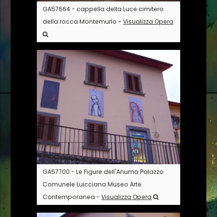
GA57664 - cappella della Luce cimitero
della rocca Montemurlo -
Visualizza Opera
GA57700 - Le Figure dell'Anuma Palazzo
Comunele Luicciana Museo Arte
Contemporanea -
Visualizza Opera