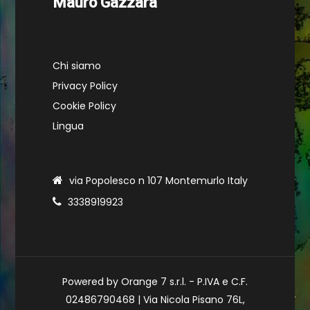
Mauro Gazzara
Chi siamo
Privacy Policy
Cookie Policy
Lingua
via Popolesco n 107 Montemurlo Italy
3338919923
Powered by Orange 7 s.r.l. - P.IVA e C.F.
02486790468 | Via Nicola Pisano 76L,