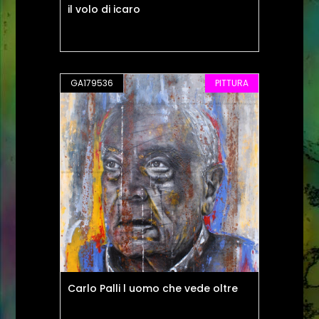
il volo di icaro
GA179536
PITTURA
Carlo Palli l uomo che vede oltre