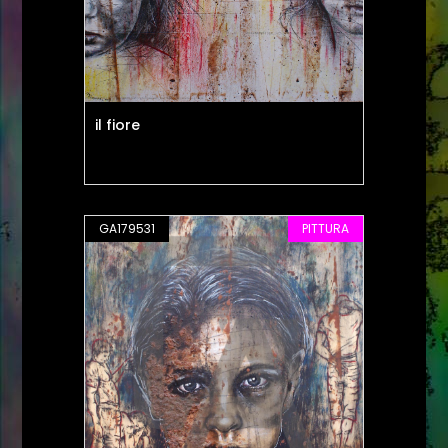
il fiore
GA179531
PITTURA