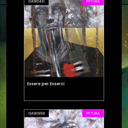
GA180431
PITTURA
Essere per Esserci
GA181958
PITTURA