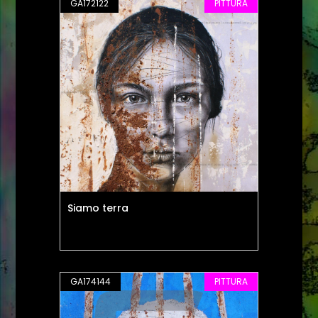
GA172122
PITTURA
Siamo terra
GA174144
PITTURA