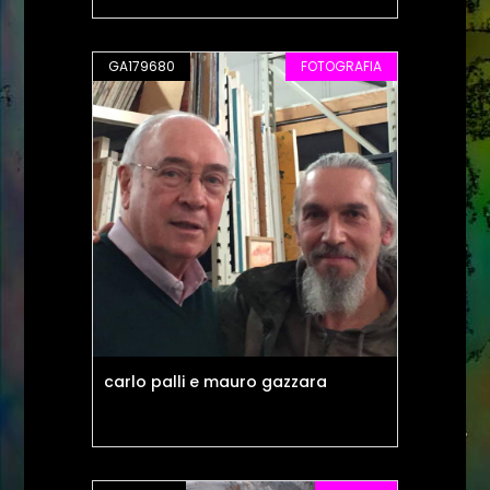
GA179680
FOTOGRAFIA
carlo palli e mauro gazzara