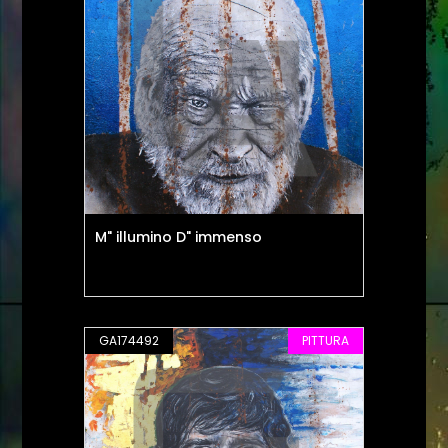
M" illumino D" immenso
GA174492
PITTURA