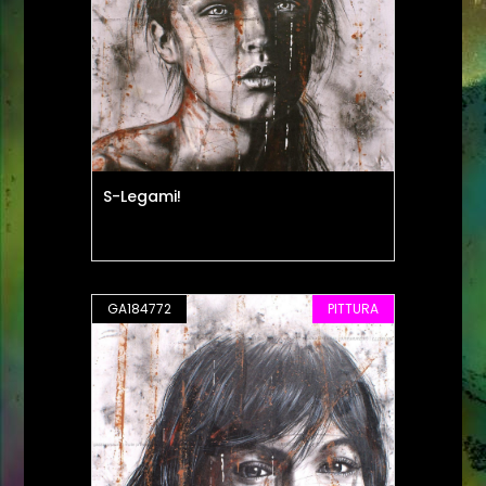
S-Legami!
GA184772
PITTURA