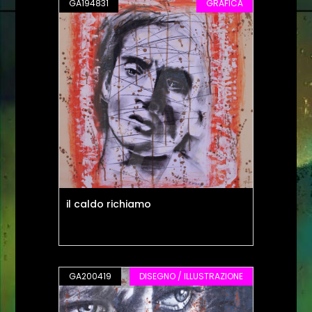
GA194831
GRAFICA
il caldo richiamo
GA200419
DISEGNO / ILLUSTRAZIONE