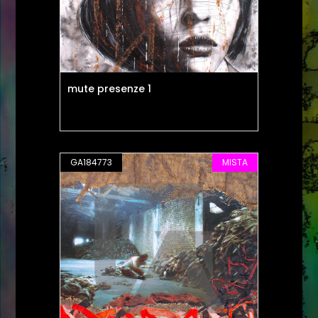
mute presenze 1
GA184773
MISTA