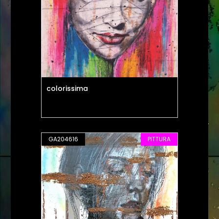
colorissima
GA204616
PITTURA