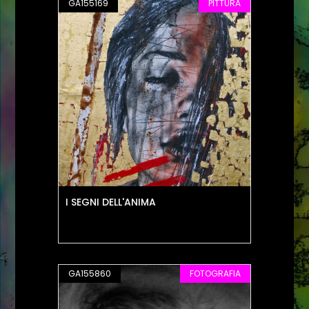
GA155169
PITTURA
I SEGNI DELL'ANIMA
GA155860
FOTOGRAFIA