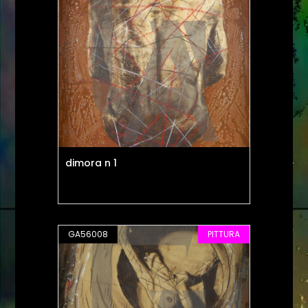
dimora n 1
GA56008
PITTURA