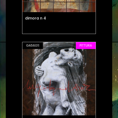
dimora n 4
GA56011
PITTURA