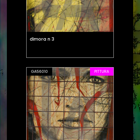
dimora n 3
GA56010
PITTURA