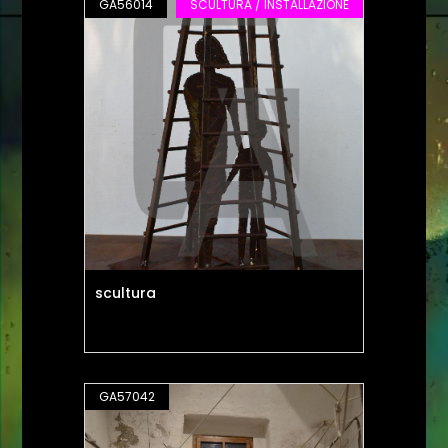
GA56014
SCULTURA / INSTALLAZIONE
scultura
GA57042