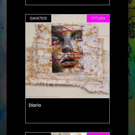
GA147510
PITTURA
Diario