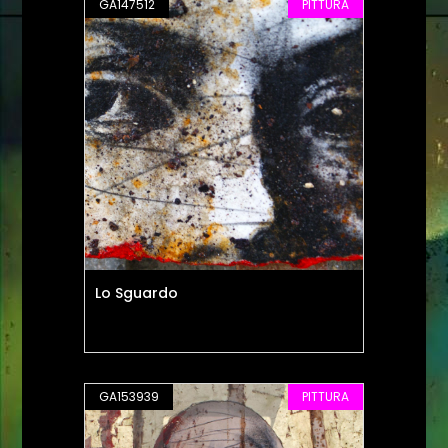
GA147512
PITTURA
Lo Sguardo
GA153939
PITTURA