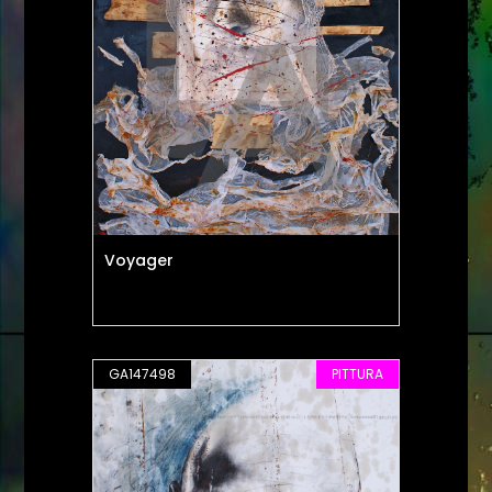
Voyager
GA147498
PITTURA