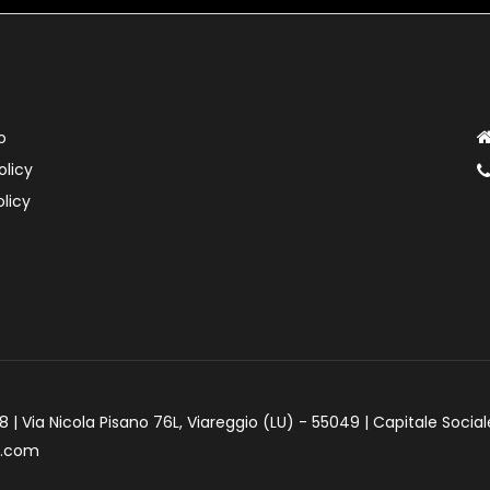
o
olicy
licy
 | Via Nicola Pisano 76L, Viareggio (LU) - 55049 | Capitale Social
e.com