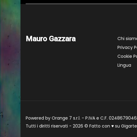
Mauro Gazzara
Chi siam
Privacy P
Cookie Po
Lingua
Powered by Orange 7 s.r.l. - P.IVA e C.F. 02486790468
Tutti i diritti riservati - 2026 © Fatto con
♥
su
Gigart